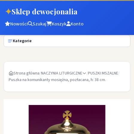
✦
Sklep dewocjonalia
Nowości
Szukaj
Koszyk
Konto
Kategorie
Strona główna
/
NACZYNIA LITURGICZNE
/
PUSZKI MSZALNE
/
Puszka na komunikanty mosiężna, pozłacana, h: 38 cm.