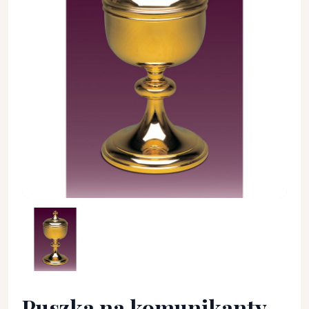
Puszka na komunikanty mosiężna, pozłacana, h: 38 cm. - PU
Puszka na komunikanty