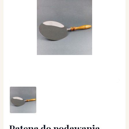
Patena do podawania - PATENY LITURGICZNE - Patena do p
Patena do podawania