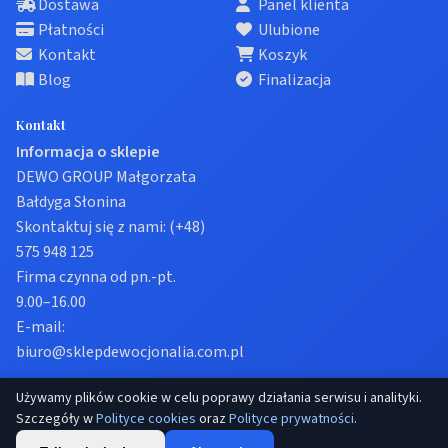
Dostawa
Panel klienta
Płatności
Ulubione
Kontakt
Koszyk
Blog
Finalizacja
Kontakt
Informacja o sklepie
DEWO GROUP Małgorzata
Bałdyga Słonina
Skontaktuj się z nami:
(+48)
575 948 125
Firma czynna od pn.-pt.
9.00–16.00
E-mail:
biuro@sklepdewocjonalia.com.pl
Używamy plików cookie w celu poprawy działania serwisu i analityki.
© 2026 Sklep dewocjonalia. Wszelkie prawa zastrzeżone.
Szczegóły w
Polityce cookies
oraz
Polityce prywatności
.
Prywatność
Regulamin
Ustawienia cookies