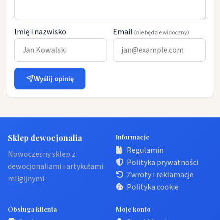
Imię i nazwisko
Email
(nie będzie widoczny)
Wyślij opinię
Sklep dewocjonalia
Informacje
Regulamin
Nowoczesny sklep z
Polityka prywatności
dewocjonaliami i artykułami
Zwroty i reklamacje
religijnymi.
Polityka cookie
Obsługa klienta
Moje konto