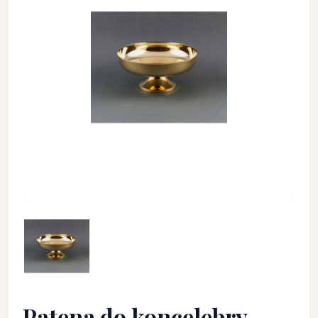
Patena do koncelebry mosiężna pozłacana śr. 15 cm - PATEN
Patena do koncelebry