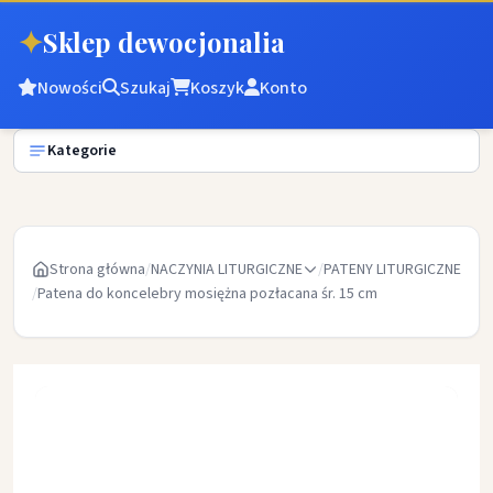
✦
Sklep dewocjonalia
Nowości
Szukaj
Koszyk
Konto
Kategorie
Strona główna
/
NACZYNIA LITURGICZNE
/
PATENY LITURGICZNE
/
Patena do koncelebry mosiężna pozłacana śr. 15 cm