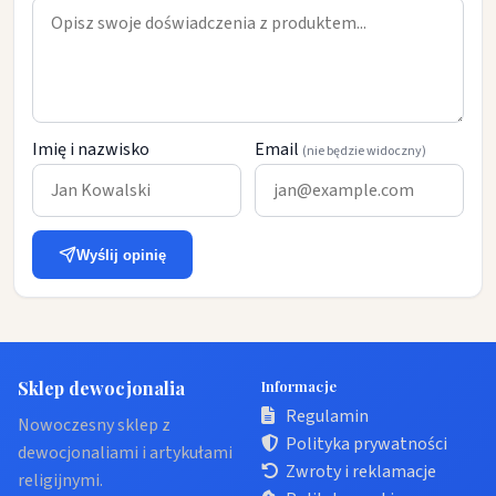
Imię i nazwisko
Email
(nie będzie widoczny)
Wyślij opinię
Sklep dewocjonalia
Informacje
Regulamin
Nowoczesny sklep z
Polityka prywatności
dewocjonaliami i artykułami
Zwroty i reklamacje
religijnymi.