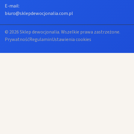
E-mail:
biuro@sklepdewocjonalia.com.pl
© 2026 Sklep dewocjonalia. Wszelkie prawa zastrzeżone.
Prywatność
Regulamin
Ustawienia cookies