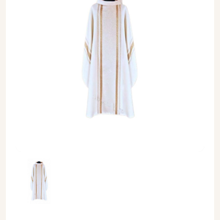
Ornat tkanina lejąca złota (44A) - Ornaty złote/srebrne - Orn