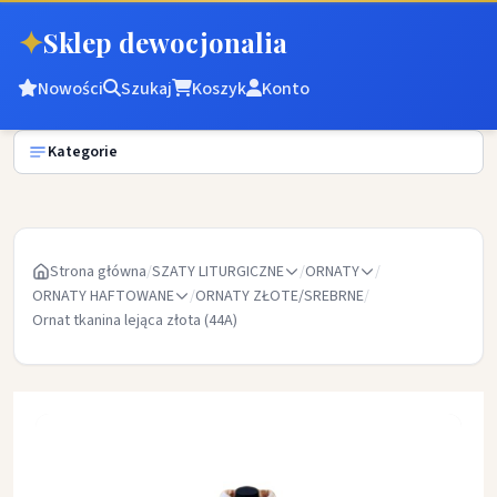
✦
Sklep dewocjonalia
Nowości
Szukaj
Koszyk
Konto
Kategorie
Strona główna
/
SZATY LITURGICZNE
/
ORNATY
/
ORNATY HAFTOWANE
/
ORNATY ZŁOTE/SREBRNE
/
Ornat tkanina lejąca złota (44A)