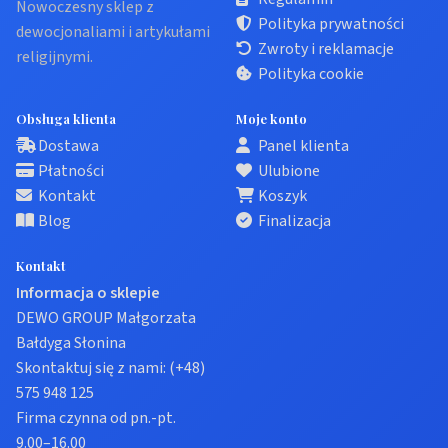
Nowoczesny sklep z
Polityka prywatności
dewocjonaliami i artykułami
Zwroty i reklamacje
religijnymi.
Polityka cookie
Obsługa klienta
Moje konto
Dostawa
Panel klienta
Płatności
Ulubione
Kontakt
Koszyk
Blog
Finalizacja
Kontakt
Informacja o sklepie
DEWO GROUP Małgorzata
Bałdyga Słonina
Skontaktuj się z nami:
(+48)
575 948 125
Firma czynna od pn.-pt.
9.00–16.00