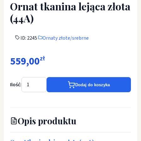
Ornat tkanina lejąca złota
(44A)
ID: 2245
Ornaty złote/srebrne
559,00
zł
Ilość:
Dodaj do koszyka
Opis produktu