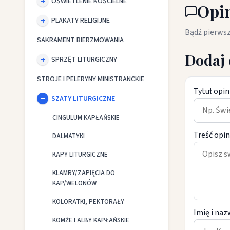
OŚWIETLENIE KOŚCIELNE
Opin
PLAKATY RELIGIJNE
Bądź pierwsz
SAKRAMENT BIERZMOWANIA
Dodaj 
SPRZĘT LITURGICZNY
STROJE I PELERYNY MINISTRANCKIE
Tytuł opin
SZATY LITURGICZNE
CINGULUM KAPŁAŃSKIE
Treść opin
DALMATYKI
KAPY LITURGICZNE
KLAMRY/ZAPIĘCIA DO
KAP/WELONÓW
KOLORATKI, PEKTORAŁY
Imię i naz
KOMŻE I ALBY KAPŁAŃSKIE