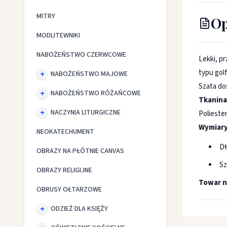
MITRY
Op
MODLITEWNIKI
NABOŻEŃSTWO CZERWCOWE
Lekki, p
typu gol
NABOŻEŃSTWO MAJOWE
Szata do
NABOŻEŃSTWO RÓŻAŃCOWE
Tkanina
NACZYNIA LITURGICZNE
Polieste
Wymiary
NEOKATECHUMENT
Dł
OBRAZY NA PŁÓTNIE CANVAS
Sz
OBRAZY RELIGIJNE
Towar n
OBRUSY OŁTARZOWE
ODZIEŻ DLA KSIĘŻY