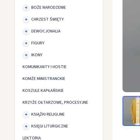
BOŻE NARODZENIE
CHRZEST ŚWIĘTY
DEWOCJONALIA
FIGURY
IKONY
KOMUNIKANTY I HOSTIE
KOMŻE MINISTRANCKIE
KOSZULE KAPŁAŃSKIE
Ornat ha
KRZYŻE OŁTARZOWE, PROCESYJNE
KSIĄŻKI RELIGIJNE
KSIĘGI LITURGICZNE
LEKTORIA