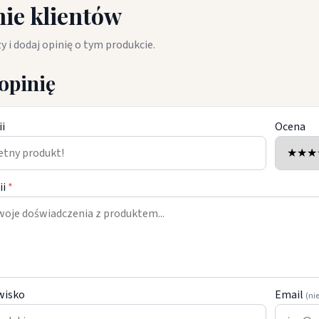
ie klientów
y i dodaj opinię o tym produkcie.
opinię
ii
Ocena
ii
*
wisko
Email
(ni