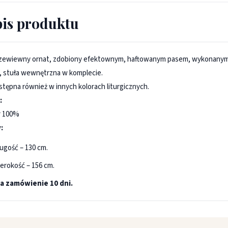
is produktu
rzewiewny ornat, zdobiony efektownym, haftowanym pasem, wykonanym z 
f, stuła wewnętrzna w komplecie.
stępna również w innych kolorach liturgicznych.
:
r 100%
:
ugość – 130 cm.
erokość – 156 cm.
a zamówienie 10 dni.