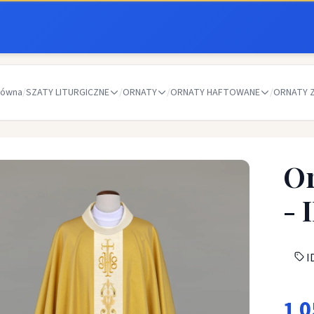
łówna
/
SZATY LITURGICZNE
/
ORNATY
/
ORNATY HAFTOWANE
/
ORNATY 
Or
- 
I
1 0