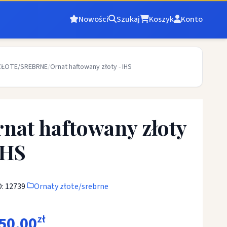
Nowości
Szukaj
Koszyk
Konto
ZŁOTE/SREBRNE
/
Ornat haftowany złoty - IHS
nat haftowany złoty
IHS
D: 12739
Ornaty złote/srebrne
50,00
zł