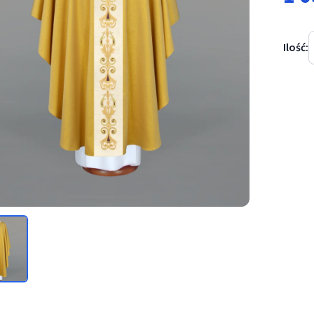
Ilość:
ftowany złoty - IHS - Ornaty złote/srebrne