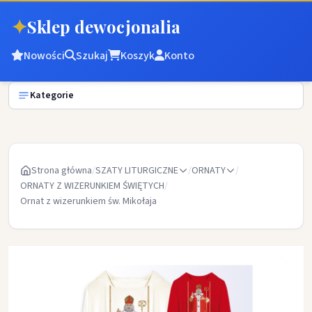
✦
Sklep dewocjonalia
Nowości
Szukaj
Koszyk
Konto
Kategorie
Strona główna
/
SZATY LITURGICZNE
/
ORNATY
/
ORNATY Z WIZERUNKIEM ŚWIĘTYCH
/
Ornat z wizerunkiem św. Mikołaja