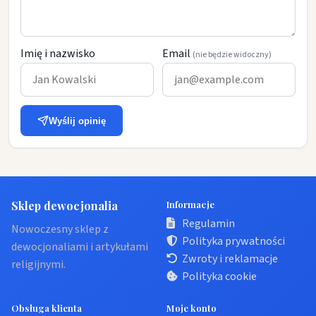
Imię i nazwisko
Email
(nie będzie widoczny)
Wyślij opinię
Sklep dewocjonalia
Informacje
Regulamin
Nowoczesny sklep z
Polityka prywatności
dewocjonaliami i artykułami
Zwroty i reklamacje
religijnymi.
Polityka cookie
Obsługa klienta
Moje konto