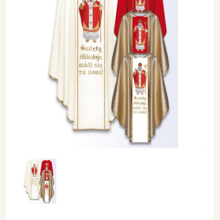
Ornat z wizerunkiem św. Mikołaja - Ornaty z wizerunkiem świ