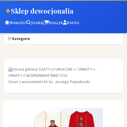
✦
Sklep dewocjonalia
Nowości
Szukaj
Koszyk
Konto
Kategorie
Strona główna
/
SZATY LITURGICZNE
/
ORNATY
/
ORNATY Z WIZERUNKIEM ŚWIĘTYCH
/
Ornat z wizerunkiem bł. ks. Jerzego Popiełuszki