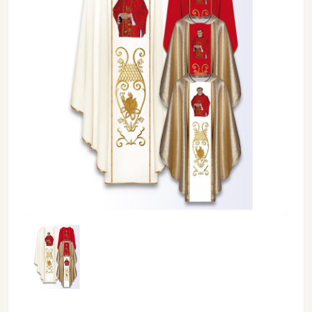
Ornat z wizerunkiem bł. ks. Jerzego Popiełuszki - Ornaty z w