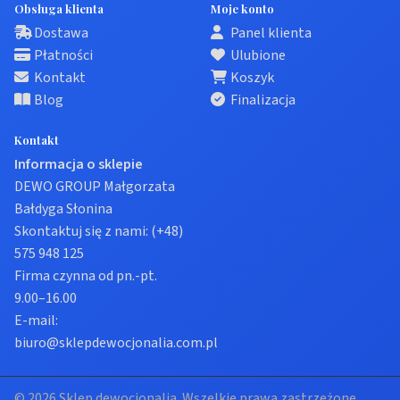
Obsługa klienta
Moje konto
Dostawa
Panel klienta
Płatności
Ulubione
Kontakt
Koszyk
Blog
Finalizacja
Kontakt
Informacja o sklepie
DEWO GROUP Małgorzata
Bałdyga Słonina
Skontaktuj się z nami:
(+48)
575 948 125
Firma czynna od pn.-pt.
9.00–16.00
E-mail:
biuro@sklepdewocjonalia.com.pl
© 2026 Sklep dewocjonalia. Wszelkie prawa zastrzeżone.