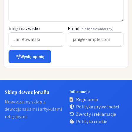
Imię i nazwisko
Email
(nie będzie widoczny)
Wyślij opinię
Sklep dewocjonalia
Informacje
Regulamin
Nowoczesny sklep z
Polityka prywatności
dewocjonaliami i artykułami
Zwroty i reklamacje
religijnymi.
Polityka cookie