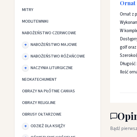
Ornat 
MITRY
Ornat z 
MODLITEWNIKI
Wykonany
W komple
NABOŻEŃSTWO CZERWCOWE
Dostępny
NABOŻEŃSTWO MAJOWE
golf oraz
Szerokoś
NABOŻEŃSTWO RÓŻAŃCOWE
Długość:
NACZYNIA LITURGICZNE
Ilość or
NEOKATECHUMENT
OBRAZY NA PŁÓTNIE CANVAS
OBRAZY RELIGIJNE
Opin
OBRUSY OŁTARZOWE
ODZIEŻ DLA KSIĘŻY
Bądź pierwsz