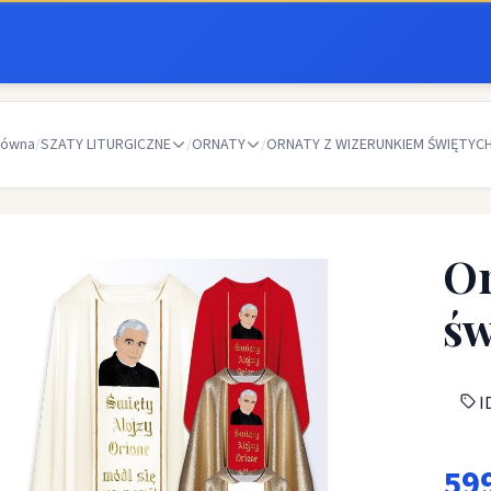
łówna
/
SZATY LITURGICZNE
/
ORNATY
/
ORNATY Z WIZERUNKIEM ŚWIĘTYC
Or
św
ID
59