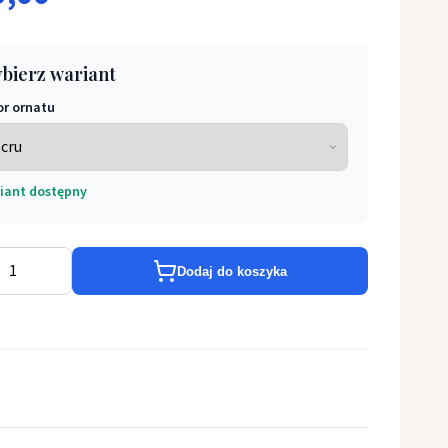
bierz wariant
or ornatu
iant dostępny
 Ornat z wizerunkiem św. Alojzy Orione
Dodaj do koszyka