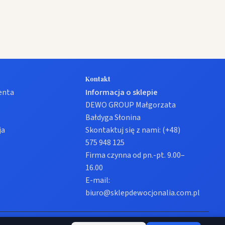
Kontakt
ienta
Informacja o sklepie
DEWO GROUP Małgorzata
Bałdyga Słonina
ja
Skontaktuj się z nami:
(+48)
575 948 125
Firma czynna od pn.-pt. 9.00–
16.00
E-mail:
biuro@sklepdewocjonalia.com.pl
Prywatność
Regulamin
Ustawienia cookies