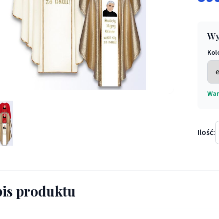
Wy
Kol
War
wizerunkiem św. Alojzy Orione - Ornaty z wizerunkiem świętych -
Ilość:
is produktu