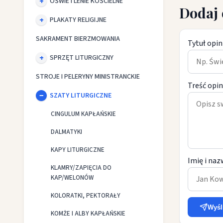
OŚWIETLENIE KOŚCIELNE
Dodaj 
PLAKATY RELIGIJNE
SAKRAMENT BIERZMOWANIA
Tytuł opin
SPRZĘT LITURGICZNY
STROJE I PELERYNY MINISTRANCKIE
Treść opin
SZATY LITURGICZNE
CINGULUM KAPŁAŃSKIE
DALMATYKI
KAPY LITURGICZNE
Imię i naz
KLAMRY/ZAPIĘCIA DO
KAP/WELONÓW
KOLORATKI, PEKTORAŁY
Wyśl
KOMŻE I ALBY KAPŁAŃSKIE