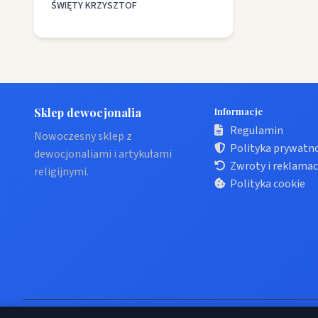
ŚWIĘTY KRZYSZTOF
Sklep dewocjonalia
Informacje
Regulamin
Nowoczesny sklep z
Polityka prywatn
dewocjonaliami i artykułami
Zwroty i reklamac
religijnymi.
Polityka cookie
© 2026 Sklep dewocjonalia. Wszelkie prawa zastrzeżone.