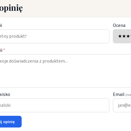
opinię
ii
Ocena
ii
*
wisko
Email
(ni
ij opinię