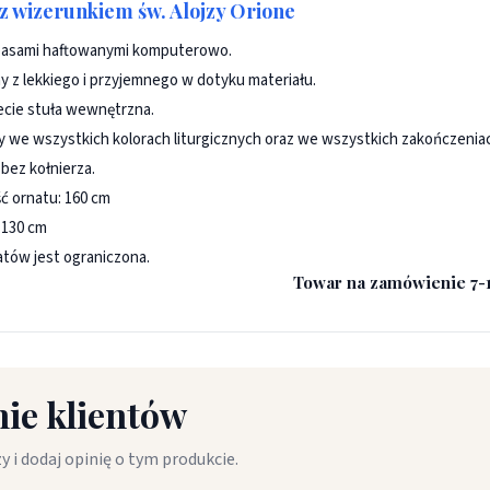
z wizerunkiem św. Alojzy Orione
pasami haftowanymi komputerowo.
 z lekkiego i przyjemnego w dotyku materiału.
cie stuła wewnętrzna.
 we wszystkich kolorach liturgicznych oraz we wszystkich zakończeniach 
 bez kołnierza.
ć ornatu: 160 cm
 130 cm
natów jest ograniczona.
Towar na zamówienie 7-1
ie klientów
y i dodaj opinię o tym produkcie.