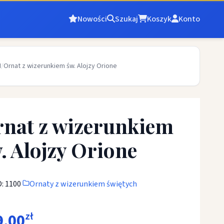
Nowości
Szukaj
Koszyk
Konto
H
/
Ornat z wizerunkiem św. Alojzy Orione
nat z wizerunkiem
. Alojzy Orione
: 1100
Ornaty z wizerunkiem świętych
9,00
zł