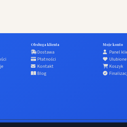
Obsługa klienta
Moje konto
Dostawa
Panel kl
ości
Płatności
Ulubione
je
Kontakt
Koszyk
Blog
Finalizac