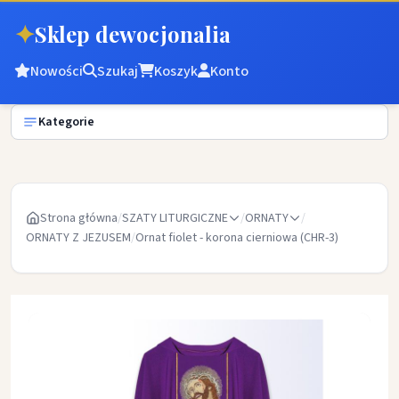
✦
Sklep dewocjonalia
Nowości
Szukaj
Koszyk
Konto
Kategorie
Strona główna
/
SZATY LITURGICZNE
/
ORNATY
/
ORNATY Z JEZUSEM
/
Ornat fiolet - korona cierniowa (CHR-3)