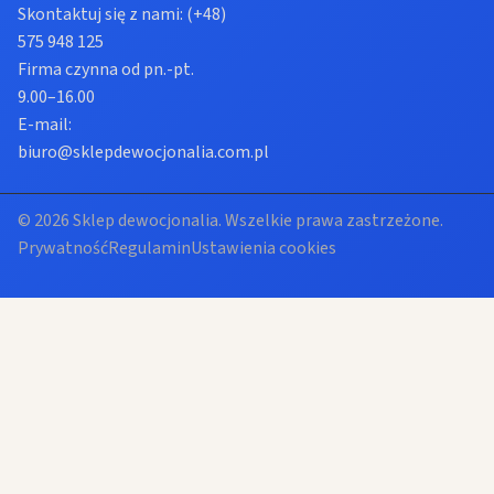
Skontaktuj się z nami:
(+48)
575 948 125
Firma czynna od pn.-pt.
9.00–16.00
E-mail:
biuro@sklepdewocjonalia.com.pl
© 2026 Sklep dewocjonalia. Wszelkie prawa zastrzeżone.
Prywatność
Regulamin
Ustawienia cookies