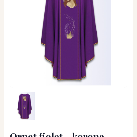
Ornat fiolet - korona cierniowa (CHR-3) - Ornaty z Jezusem -
Ornat fiolet - korona