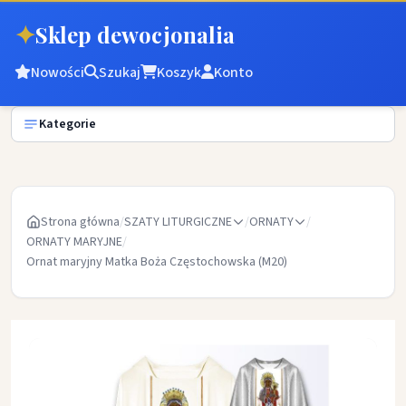
✦
Sklep dewocjonalia
Nowości
Szukaj
Koszyk
Konto
Kategorie
Strona główna
/
SZATY LITURGICZNE
/
ORNATY
/
ORNATY MARYJNE
/
Ornat maryjny Matka Boża Częstochowska (M20)