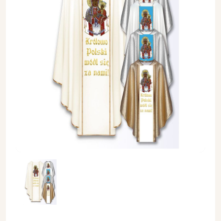
Ornat maryjny Matka Boża Częstochowska (M20) - Ornaty Ma