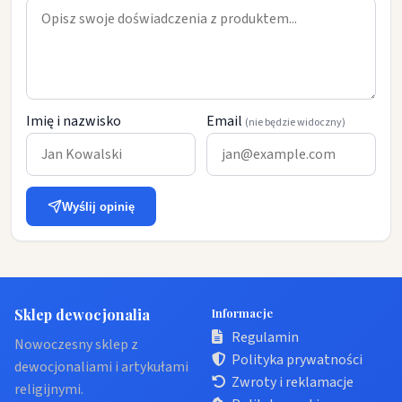
Imię i nazwisko
Email
(nie będzie widoczny)
Wyślij opinię
Sklep dewocjonalia
Informacje
Regulamin
Nowoczesny sklep z
Polityka prywatności
dewocjonaliami i artykułami
Zwroty i reklamacje
religijnymi.