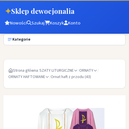
✦
Sklep dewocjonalia
Nowości
Szukaj
Koszyk
Konto
Kategorie
Strona główna
/
SZATY LITURGICZNE
/
ORNATY
/
ORNATY HAFTOWANE
/
Ornat haft z przodu (43)