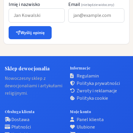
Imię i nazwisko
Email
(nie będzie widoczny)
Wyślij opinię
Sklep dewocjonalia
Informacje
Regulamin
Nowoczesny sklep z
Polityka prywatności
dewocjonaliami i artykułami
Zwroty i reklamacje
religijnymi.
Polityka cookie
Obsługa klienta
Moje konto
Dostawa
Panel klienta
Płatności
Ulubione