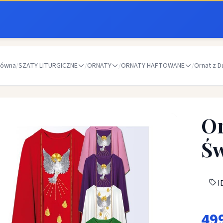
łówna
/
SZATY LITURGICZNE
/
ORNATY
/
ORNATY HAFTOWANE
/
Ornat z D
Or
Św
ID
49