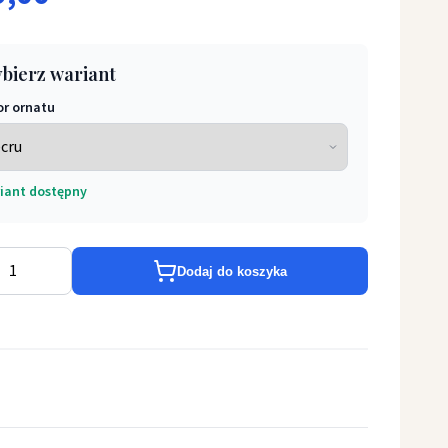
bierz wariant
or ornatu
iant dostępny
tym (639)
Dodaj do koszyka