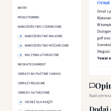
Ornat 
MITRY
Ornat z 
MODLITEWNIKI
Wykonany
W komple
NABOŻEŃSTWO CZERWCOWE
Dostępny
NABOŻEŃSTWO MAJOWE
golf oraz
Szerokoś
NABOŻEŃSTWO RÓŻAŃCOWE
Długość:
NACZYNIA LITURGICZNE
Towar n
NEOKATECHUMENT
OBRAZY NA PŁÓTNIE CANVAS
Opin
OBRAZY RELIGIJNE
OBRUSY OŁTARZOWE
Bądź pierwsz
ODZIEŻ DLA KSIĘŻY
Dodaj 