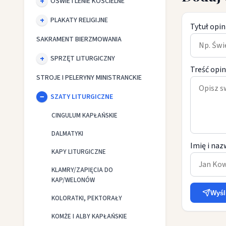
OŚWIETLENIE KOŚCIELNE
PLAKATY RELIGIJNE
Tytuł opin
SAKRAMENT BIERZMOWANIA
SPRZĘT LITURGICZNY
Treść opin
STROJE I PELERYNY MINISTRANCKIE
SZATY LITURGICZNE
CINGULUM KAPŁAŃSKIE
DALMATYKI
Imię i naz
KAPY LITURGICZNE
KLAMRY/ZAPIĘCIA DO
KAP/WELONÓW
Wyśl
KOLORATKI, PEKTORAŁY
KOMŻE I ALBY KAPŁAŃSKIE