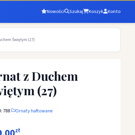
Nowości
Szukaj
Koszyk
Konto
uchem Świętym (27)
nat z Duchem
iętym (27)
: 788
Ornaty haftowane
9,00
zł