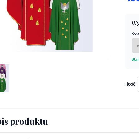
Wy
Kol
War
 Duchem Świętym (27) - Ornaty haftowane - Ornat z duchem Świę
Ilość:
is produktu