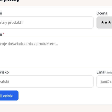
ii
Ocena
ii
*
wisko
Email
(ni
ij opinię