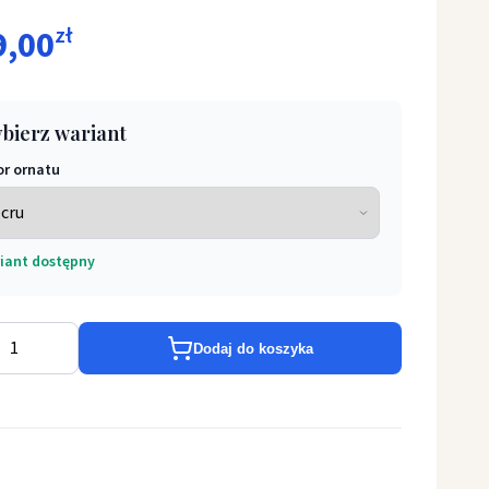
9,00
zł
bierz wariant
or ornatu
at z komputerowo haftowanym pasem (25)
iant dostępny
Dodaj do koszyka