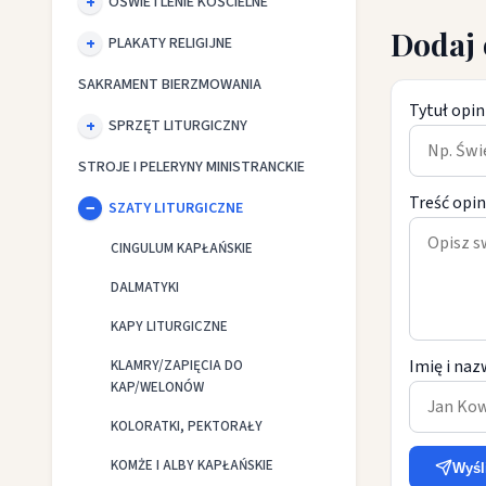
OŚWIETLENIE KOŚCIELNE
Dodaj 
PLAKATY RELIGIJNE
SAKRAMENT BIERZMOWANIA
Tytuł opin
SPRZĘT LITURGICZNY
STROJE I PELERYNY MINISTRANCKIE
Treść opin
SZATY LITURGICZNE
CINGULUM KAPŁAŃSKIE
DALMATYKI
KAPY LITURGICZNE
Imię i naz
KLAMRY/ZAPIĘCIA DO
KAP/WELONÓW
KOLORATKI, PEKTORAŁY
KOMŻE I ALBY KAPŁAŃSKIE
Wyśl