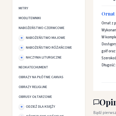
MITRY
Ornat
MODLITEWNIKI
Ornat z 
NABOŻEŃSTWO CZERWCOWE
Wykonany
W komple
NABOŻEŃSTWO MAJOWE
Dostępny
NABOŻEŃSTWO RÓŻAŃCOWE
golf oraz
NACZYNIA LITURGICZNE
Szerokoś
Długość:
NEOKATECHUMENT
OBRAZY NA PŁÓTNIE CANVAS
OBRAZY RELIGIJNE
OBRUSY OŁTARZOWE
Opin
ODZIEŻ DLA KSIĘŻY
Bądź pierwsz