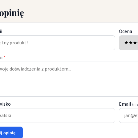
opinię
ii
Ocena
ii
*
wisko
Email
(ni
ij opinię