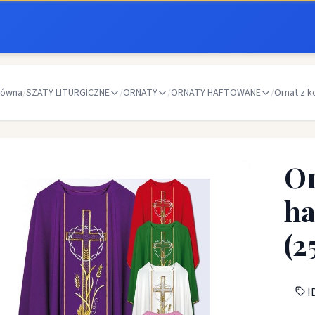
łówna
/
SZATY LITURGICZNE
/
ORNATY
/
ORNATY HAFTOWANE
/
Ornat z 
Or
h
(2
ID