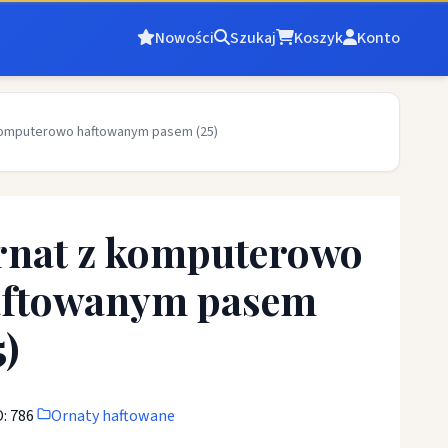
Nowości
Szukaj
Koszyk
Konto
komputerowo haftowanym pasem (25)
nat z komputerowo
aftowanym pasem
5)
: 786
Ornaty haftowane