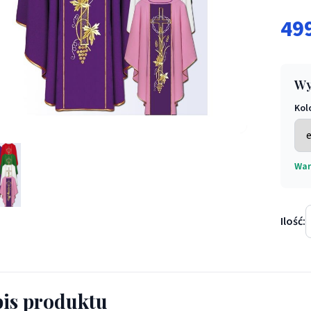
49
Wy
Kol
 komputerowo haftowanym pasem (25) - Ornaty haftowane - Orn
War
Ilość:
is produktu