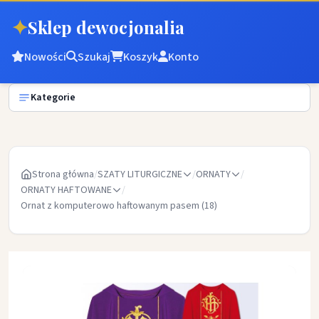
✦
Sklep dewocjonalia
Nowości
Szukaj
Koszyk
Konto
Kategorie
Strona główna
/
SZATY LITURGICZNE
/
ORNATY
/
ORNATY HAFTOWANE
/
Ornat z komputerowo haftowanym pasem (18)