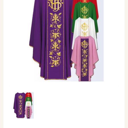
Ornat z komputerowo haftowanym pasem (18) - Ornaty haf