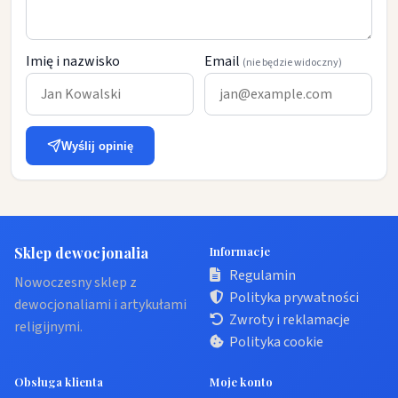
Imię i nazwisko
Email
(nie będzie widoczny)
Wyślij opinię
Sklep dewocjonalia
Informacje
Regulamin
Nowoczesny sklep z
Polityka prywatności
dewocjonaliami i artykułami
Zwroty i reklamacje
religijnymi.
Polityka cookie
Obsługa klienta
Moje konto