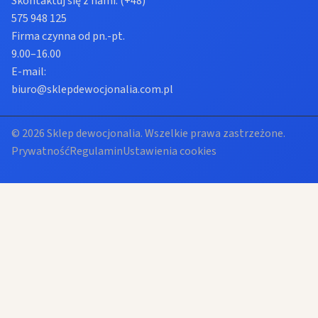
Skontaktuj się z nami:
(+48)
575 948 125
Firma czynna od pn.-pt.
9.00–16.00
E-mail:
biuro@sklepdewocjonalia.com.pl
© 2026 Sklep dewocjonalia. Wszelkie prawa zastrzeżone.
Prywatność
Regulamin
Ustawienia cookies