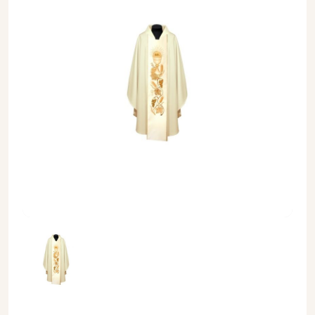
Ornat bogato haftowany (88A) - Ornaty białe/ ecru - Ornat b