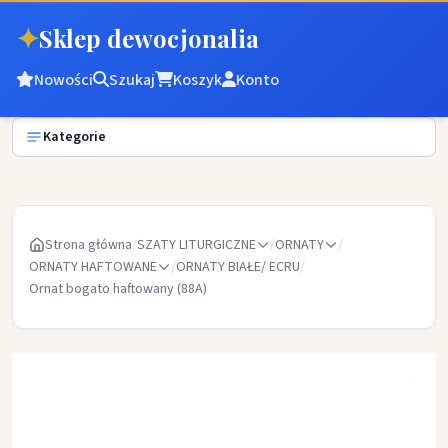
✦
Sklep dewocjonalia
Nowości
Szukaj
Koszyk
Konto
Kategorie
Strona główna
/
SZATY LITURGICZNE
/
ORNATY
/
ORNATY HAFTOWANE
/
ORNATY BIAŁE/ ECRU
/
Ornat bogato haftowany (88A)