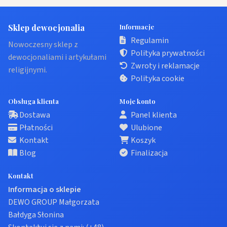
Sklep dewocjonalia
Informacje
Regulamin
Nowoczesny sklep z
Polityka prywatności
dewocjonaliami i artykułami
Zwroty i reklamacje
religijnymi.
Polityka cookie
Obsługa klienta
Moje konto
Dostawa
Panel klienta
Płatności
Ulubione
Kontakt
Koszyk
Blog
Finalizacja
Kontakt
Informacja o sklepie
DEWO GROUP Małgorzata
Bałdyga Słonina