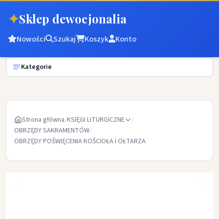
✦
Sklep dewocjonalia
Nowości
Szukaj
Koszyk
Konto
Kategorie
Strona główna
/
KSIĘGI LITURGICZNE
/
OBRZĘDY SAKRAMENTÓW
/
OBRZĘDY POŚWIĘCENIA KOŚCIOŁA I OŁTARZA