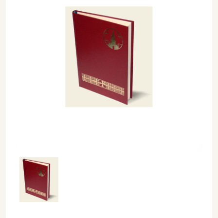
OBRZĘDY POŚWIĘCENIA KOŚCIOŁA I OŁTARZA - Obrzędy sa