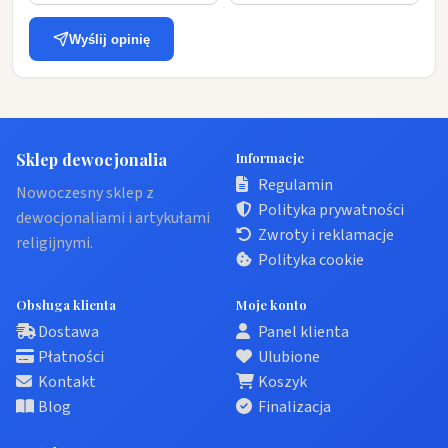
Wyślij opinię
Sklep dewocjonalia
Informacje
Regulamin
Nowoczesny sklep z
Polityka prywatności
dewocjonaliami i artykułami
Zwroty i reklamacje
religijnymi.
Polityka cookie
Obsługa klienta
Moje konto
Dostawa
Panel klienta
Płatności
Ulubione
Kontakt
Koszyk
Blog
Finalizacja