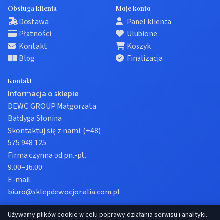
Obsługa klienta
Moje konto
Dostawa
Panel klienta
Płatności
Ulubione
Kontakt
Koszyk
Blog
Finalizacja
Kontakt
Informacja o sklepie
DEWO GROUP Małgorzata
Bałdyga Słonina
Skontaktuj się z nami:
(+48)
575 948 125
Firma czynna od pn.-pt.
9.00–16.00
E-mail:
biuro@sklepdewocjonalia.com.pl
Używamy plików cookie w celu poprawy działania serwisu i analityki.