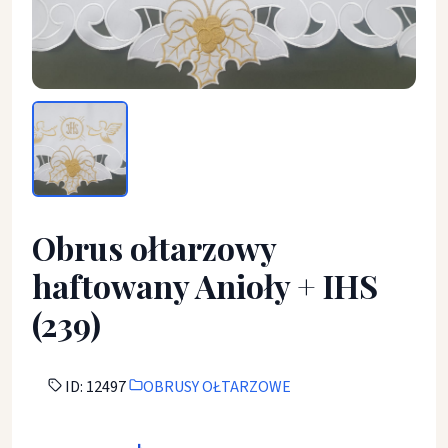
Obrus ołtarzowy haftowany Anioły + IHS (239) - OBRUSY O
Obrus ołtarzowy
haftowany Anioły + IHS
(239)
ID: 12497
OBRUSY OŁTARZOWE