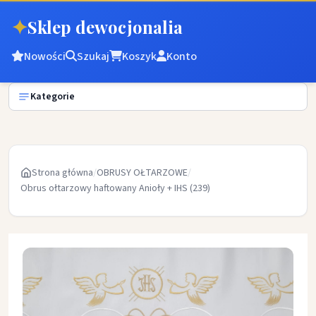
✦
Sklep dewocjonalia
Nowości
Szukaj
Koszyk
Konto
Kategorie
Strona główna
/
OBRUSY OŁTARZOWE
/
Obrus ołtarzowy haftowany Anioły + IHS (239)