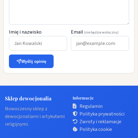
Imię i nazwisko
Email
(nie będzie widoczny)
Wyślij opinię
Sklep dewocjonalia
Informacje
Regulamin
Nowoczesny sklep z
Polityka prywatności
dewocjonaliami i artykułami
Zwroty i reklamacje
religijnymi.
Polityka cookie