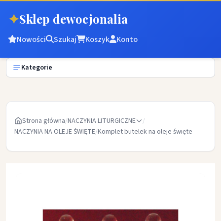
✦
Sklep dewocjonalia
Nowości
Szukaj
Koszyk
Konto
Kategorie
Strona główna
/
NACZYNIA LITURGICZNE
/
NACZYNIA NA OLEJE ŚWIĘTE
/
Komplet butelek na oleje święte