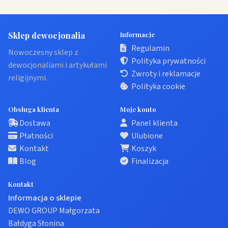
Sklep dewocjonalia
Informacje
Regulamin
Nowoczesny sklep z
Polityka prywatności
dewocjonaliami i artykułami
Zwroty i reklamacje
religijnymi.
Polityka cookie
Obsługa klienta
Moje konto
Dostawa
Panel klienta
Płatności
Ulubione
Kontakt
Koszyk
Blog
Finalizacja
Kontakt
Informacja o sklepie
DEWO GROUP Małgorzata
Bałdyga Słonina