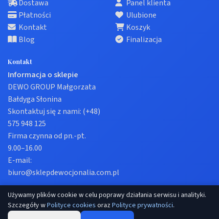
Dostawa
Panel klienta
Płatności
Ulubione
Kontakt
Koszyk
Blog
Finalizacja
Kontakt
Informacja o sklepie
DEWO GROUP Małgorzata
Bałdyga Słonina
Skontaktuj się z nami:
(+48)
575 948 125
Firma czynna od pn.-pt.
9.00–16.00
E-mail:
biuro@sklepdewocjonalia.com.pl
Używamy plików cookie w celu poprawy działania serwisu i analityki.
© 2026 Sklep dewocjonalia. Wszelkie prawa zastrzeżone.
Szczegóły w
Polityce cookies
oraz
Polityce prywatności
.
Prywatność
Regulamin
Ustawienia cookies