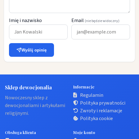
Imię i nazwisko
Email
(nie będzie widoczny)
Wyślij opinię
Sklep dewocjonalia
Informacje
Regulamin
Nowoczesny sklep z
Polityka prywatności
dewocjonaliami i artykułami
Zwroty i reklamacje
religijnymi.
Polityka cookie
Obsługa klienta
Moje konto