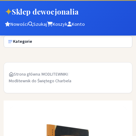
✦
Sklep dewocjonalia
Nowości
Szukaj
Koszyk
Konto
Kategorie
Strona główna
/
MODLITEWNIKI
/
Modlitewnik do Świętego Charbela