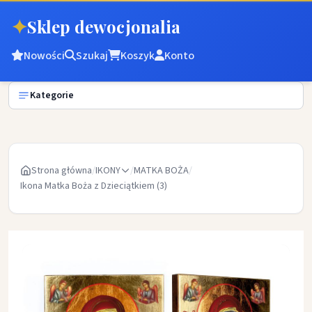
✦
Sklep dewocjonalia
Nowości
Szukaj
Koszyk
Konto
Kategorie
Strona główna
/
IKONY
/
MATKA BOŻA
/
Ikona Matka Boża z Dzieciątkiem (3)