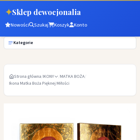
✦
Sklep dewocjonalia
Nowości
Szukaj
Koszyk
Konto
Kategorie
Strona główna
/
IKONY
/
MATKA BOŻA
/
Ikona Matka Boża Pięknej Miłości