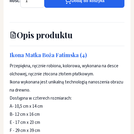
Ilość:
Dodaj do koszyka
Opis produktu
Ikona Matka Boża
Fatimska
(4)
Przepiękna, ręcznie robiona, kolorowa, wykonana na desce
olchowej, ręcznie złocona złotem płatkowym.
Ikona wykonana jest unikalną technologią nanoszenia obrazu
na drewno.
Dostępna w czterech rozmiarach:
A- 10,5 cm x 14 cm
B- 12 cm x 16 cm
E - 17 cm x 23 cm
F - 29 cm x 39 cm