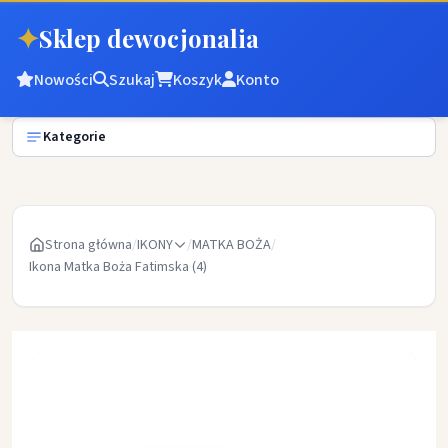
✦
Sklep dewocjonalia
Nowości
Szukaj
Koszyk
Konto
Kategorie
Strona główna
/
IKONY
/
MATKA BOŻA
/
Ikona Matka Boża Fatimska (4)