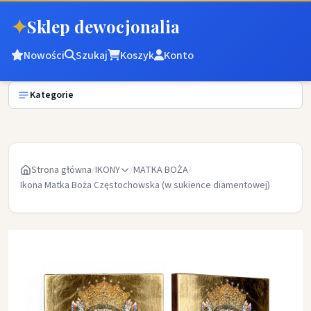
✦
Sklep dewocjonalia
Nowości
Szukaj
Koszyk
Konto
Kategorie
Strona główna
/
IKONY
/
MATKA BOŻA
/
Ikona Matka Boża Częstochowska (w sukience diamentowej)