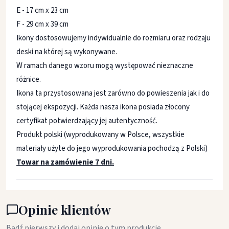
E - 17 cm x 23 cm
F - 29 cm x 39 cm
Ikony dostosowujemy indywidualnie do rozmiaru oraz rodzaju
deski na której są wykonywane.
W ramach danego wzoru mogą występować nieznaczne
różnice.
Ikona ta przystosowana jest zarówno do powieszenia jak i do
stojącej ekspozycji. Każda nasza ikona posiada złocony
certyfikat potwierdzający jej autentyczność.
Produkt polski (wyprodukowany w Polsce, wszystkie
materiały użyte do jego wyprodukowania pochodzą z Polski)
Towar na zamówienie 7 dni.
Opinie klientów
Bądź pierwszy i dodaj opinię o tym produkcie.