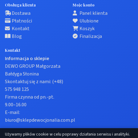
Obsługa klienta
Moje konto
Dostawa
Panel klienta
Płatności
Ulubione
Kontakt
Koszyk
Blog
Finalizacja
Kontakt
Informacja o sklepie
DEWO GROUP Małgorzata
Bałdyga Słonina
Skontaktuj się z nami:
(+48)
575 948 125
Firma czynna od pn.-pt.
9.00–16.00
E-mail:
biuro@sklepdewocjonalia.com.pl
Używamy plików cookie w celu poprawy działania serwisu i analityki.