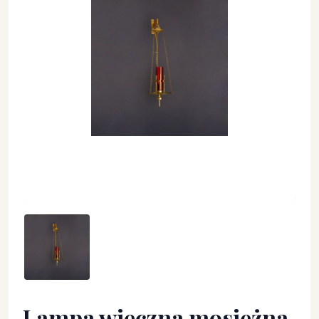
Lampa wieczna mosiężna z krzyżami - LAMPKI WIECZNE - La
Lampa wieczna mosiężna