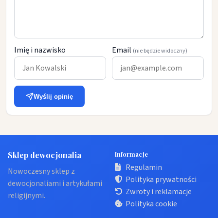
Imię i nazwisko
Email
(nie będzie widoczny)
Wyślij opinię
Sklep dewocjonalia
Informacje
Regulamin
Nowoczesny sklep z
Polityka prywatności
dewocjonaliami i artykułami
Zwroty i reklamacje
religijnymi.
Polityka cookie