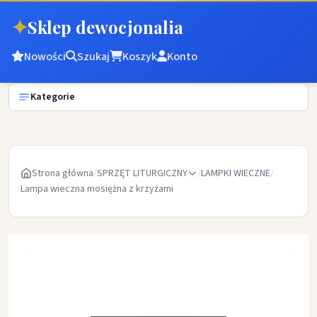
✦
Sklep dewocjonalia
Nowości
Szukaj
Koszyk
Konto
Kategorie
Strona główna
/
SPRZĘT LITURGICZNY
/
LAMPKI WIECZNE
/
Lampa wieczna mosiężna z krzyżami