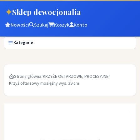
✦
Sklep dewocjonalia
Nowości
Szukaj
Koszyk
Konto
Kategorie
Strona główna
/
KRZYŻE OŁTARZOWE, PROCESYJNE
/
Krzyż ołtarzowy mosiężny wys. 39 cm