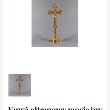
Krzyż ołtarzowy mosiężny wys. 39 cm - KRZYŻE OŁTARZOWE,
Krzyż ołtarzowy mosiężny