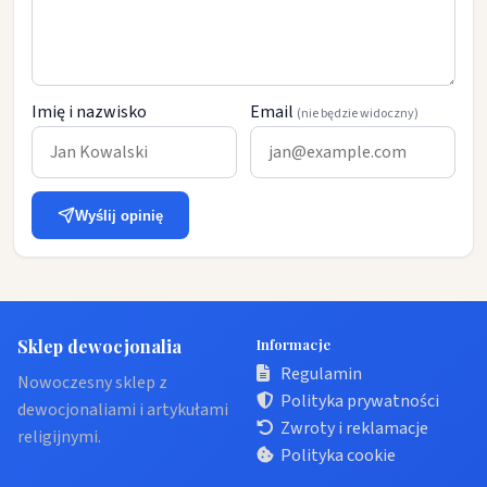
Imię i nazwisko
Email
(nie będzie widoczny)
Wyślij opinię
Sklep dewocjonalia
Informacje
Regulamin
Nowoczesny sklep z
Polityka prywatności
dewocjonaliami i artykułami
Zwroty i reklamacje
religijnymi.
Polityka cookie