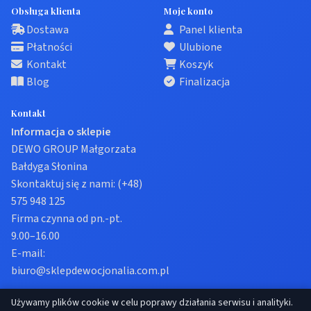
Obsługa klienta
Moje konto
Dostawa
Panel klienta
Płatności
Ulubione
Kontakt
Koszyk
Blog
Finalizacja
Kontakt
Informacja o sklepie
DEWO GROUP Małgorzata
Bałdyga Słonina
Skontaktuj się z nami:
(+48)
575 948 125
Firma czynna od pn.-pt.
9.00–16.00
E-mail:
biuro@sklepdewocjonalia.com.pl
Używamy plików cookie w celu poprawy działania serwisu i analityki.