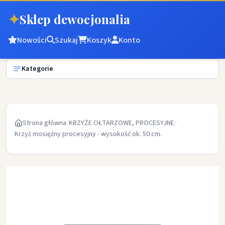
✦
Sklep dewocjonalia
Nowości
Szukaj
Koszyk
Konto
Kategorie
Strona główna
/
KRZYŻE OŁTARZOWE, PROCESYJNE
/
Krzyż mosiężny procesyjny - wysokość ok. 50 cm.