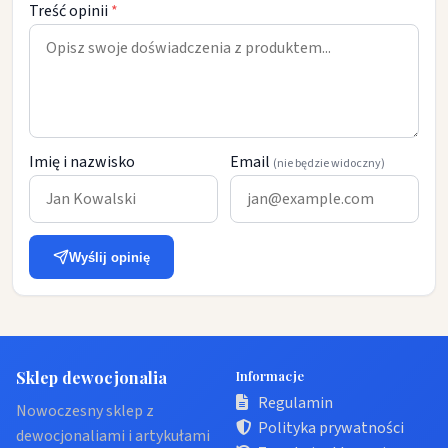
Treść opinii
*
Imię i nazwisko
Email
(nie będzie widoczny)
Wyślij opinię
Sklep dewocjonalia
Informacje
Regulamin
Nowoczesny sklep z
Polityka prywatności
dewocjonaliami i artykułami