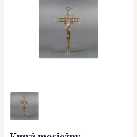
Krzyż mosiężny procesyjny - wysokość ok. 50 cm. - KRZYŻE 
Krzyż mosiężny