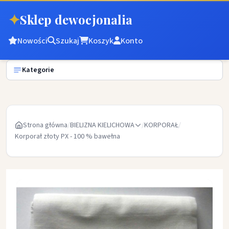
✦
Sklep dewocjonalia
Nowości
Szukaj
Koszyk
Konto
Kategorie
Strona główna
/
BIELIZNA KIELICHOWA
/
KORPORAŁ
/
Korporał złoty PX - 100 % bawełna