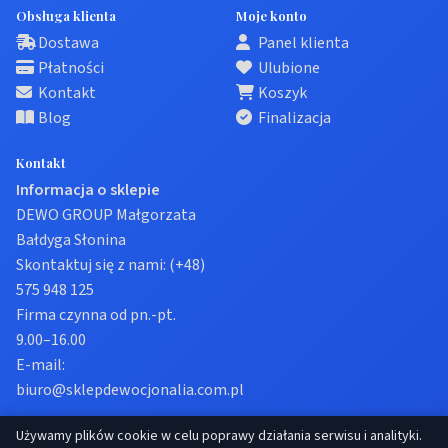
Obsługa klienta
Moje konto
Dostawa
Panel klienta
Płatności
Ulubione
Kontakt
Koszyk
Blog
Finalizacja
Kontakt
Informacja o sklepie
DEWO GROUP Małgorzata
Bałdyga Słonina
Skontaktuj się z nami:
(+48)
575 948 125
Firma czynna od pn.-pt.
9.00–16.00
E-mail:
biuro@sklepdewocjonalia.com.pl
Używamy plików cookie w celu poprawy działania serwisu i analityki.