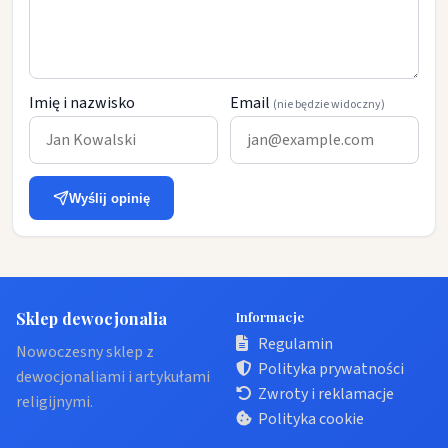
Imię i nazwisko
Email
(nie będzie widoczny)
Wyślij opinię
Sklep dewocjonalia
Informacje
Regulamin
Nowoczesny sklep z
Polityka prywatności
dewocjonaliami i artykułami
Zwroty i reklamacje
religijnymi.
Polityka cookie