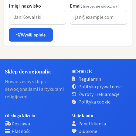
Imię i nazwisko
Email
(nie będzie widoczny)
Wyślij opinię
Sklep dewocjonalia
Informacje
Regulamin
Nowoczesny sklep z
Polityka prywatności
dewocjonaliami i artykułami
Zwroty i reklamacje
religijnymi.
Polityka cookie
Obsługa klienta
Moje konto
Dostawa
Panel klienta
Płatności
Ulubione