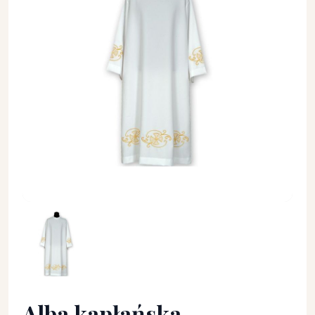
Alba kapłańska haftowana (10) - KOMŻE I ALBY KAPŁAŃSKIE -
Alba kapłańska