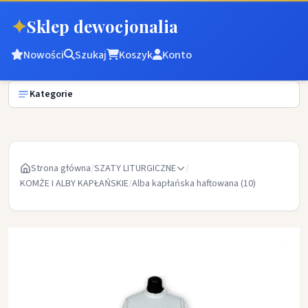
✦
Sklep dewocjonalia
Nowości
Szukaj
Koszyk
Konto
Kategorie
Strona główna
/
SZATY LITURGICZNE
/
KOMŻE I ALBY KAPŁAŃSKIE
/
Alba kapłańska haftowana (10)