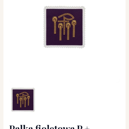
Palka fioletowa P + świece - kolor fioletowy - Palka fioleto
Palka fioletowa P +