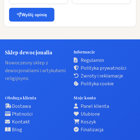
Wyślij opinię
Sklep dewocjonalia
Informacje
Regulamin
Nowoczesny sklep z
Polityka prywatności
dewocjonaliami i artykułami
Zwroty i reklamacje
religijnymi.
Polityka cookie
Obsługa klienta
Moje konto
Dostawa
Panel klienta
Płatności
Ulubione
Kontakt
Koszyk
Blog
Finalizacja