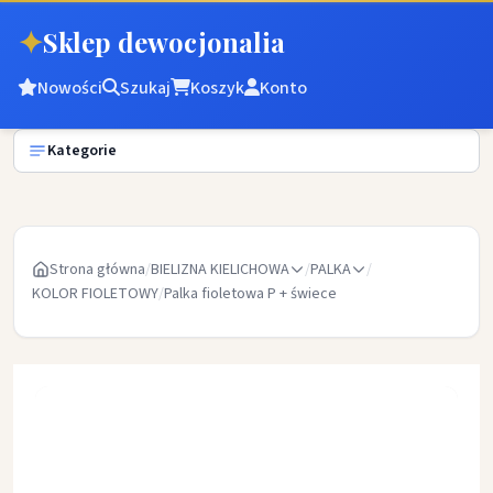
✦
Sklep dewocjonalia
Nowości
Szukaj
Koszyk
Konto
Kategorie
Strona główna
/
BIELIZNA KIELICHOWA
/
PALKA
/
KOLOR FIOLETOWY
/
Palka fioletowa P + świece