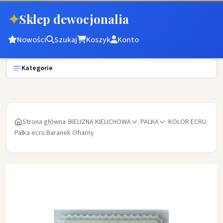
✦
Sklep dewocjonalia
Nowości
Szukaj
Koszyk
Konto
Kategorie
Strona główna
/
BIELIZNA KIELICHOWA
/
PALKA
/
KOLOR ECRU
/
Palka ecru Baranek Ofiarny