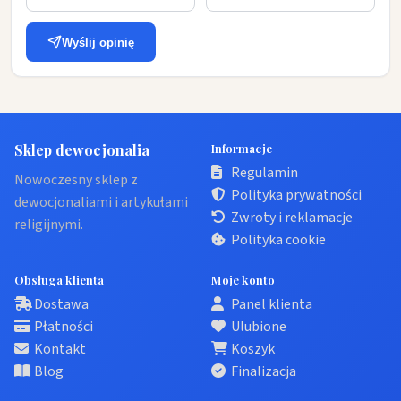
Wyślij opinię
Sklep dewocjonalia
Informacje
Regulamin
Nowoczesny sklep z
Polityka prywatności
dewocjonaliami i artykułami
Zwroty i reklamacje
religijnymi.
Polityka cookie
Obsługa klienta
Moje konto
Dostawa
Panel klienta
Płatności
Ulubione
Kontakt
Koszyk
Blog
Finalizacja