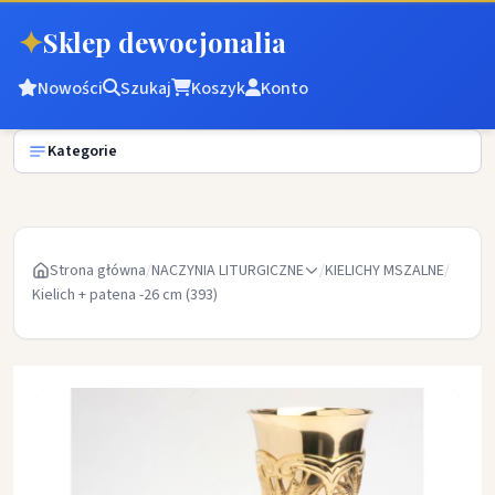
✦
Sklep dewocjonalia
Nowości
Szukaj
Koszyk
Konto
Kategorie
Strona główna
/
NACZYNIA LITURGICZNE
/
KIELICHY MSZALNE
/
Kielich + patena -26 cm (393)