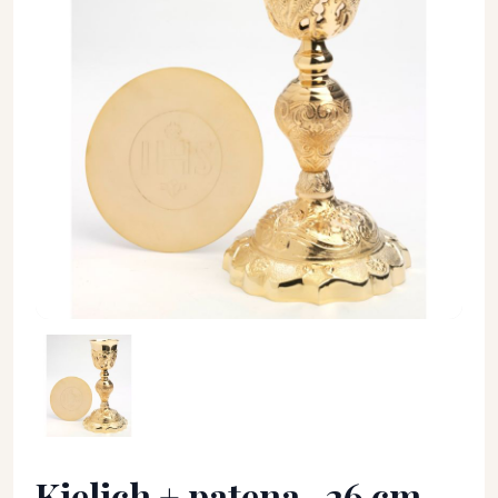
Kielich + patena -26 cm (393) - KIELICHY MSZALNE - Kielich +
Kielich + patena -26 cm