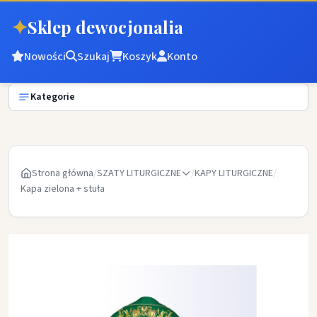
✦
Sklep dewocjonalia
Nowości
Szukaj
Koszyk
Konto
Kategorie
Strona główna
/
SZATY LITURGICZNE
/
KAPY LITURGICZNE
/
Kapa zielona + stuła