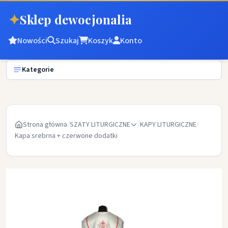
✦
Sklep dewocjonalia
Nowości
Szukaj
Koszyk
Konto
Kategorie
Strona główna
/
SZATY LITURGICZNE
/
KAPY LITURGICZNE
/
Kapa srebrna + czerwone dodatki