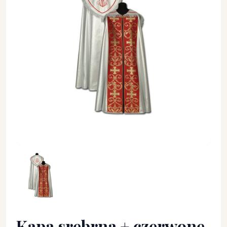
Kapa srebrna + czerwone dodatki - KAPY LITURGICZNE - Kap
Kapa srebrna + czerwone