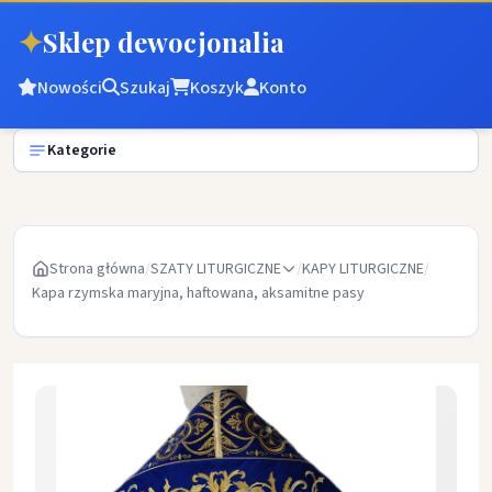
✦
Sklep dewocjonalia
Nowości
Szukaj
Koszyk
Konto
Kategorie
Strona główna
/
SZATY LITURGICZNE
/
KAPY LITURGICZNE
/
Kapa rzymska maryjna, haftowana, aksamitne pasy