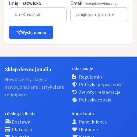
Imię i nazwisko
Email
(nie będzie widoczny)
Wyślij opinię
Sklep dewocjonalia
Informacje
Regulamin
Nowoczesny sklep z
Polityka prywatności
dewocjonaliami i artykułami
Zwroty i reklamacje
religijnymi.
Polityka cookie
Obsługa klienta
Moje konto
Dostawa
Panel klienta
Płatności
Ulubione