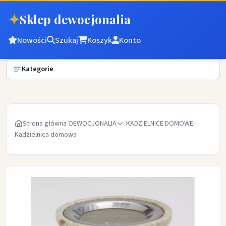
✦
Sklep dewocjonalia
Nowości
Szukaj
Koszyk
Konto
Kategorie
Strona główna
/
DEWOCJONALIA
/
KADZIELNICE DOMOWE
/
Kadzielnica domowa