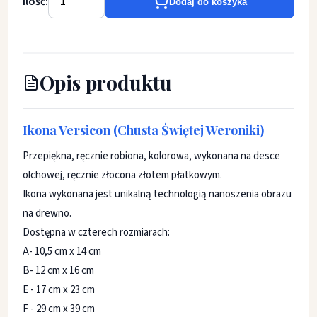
Ilość:
Dodaj do koszyka
Opis produktu
Ikona Versicon (Chusta Świętej Weroniki)
Przepiękna, ręcznie robiona, kolorowa, wykonana na desce
olchowej, ręcznie złocona złotem płatkowym.
Ikona wykonana jest unikalną technologią nanoszenia obrazu
na drewno.
Dostępna w czterech rozmiarach:
A- 10,5 cm x 14 cm
B- 12 cm x 16 cm
E - 17 cm x 23 cm
F - 29 cm x 39 cm