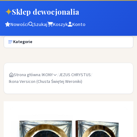
✦
Sklep dewocjonalia
Nowości
Szukaj
Koszyk
Konto
Kategorie
Strona główna
/
IKONY
/
JEZUS CHRYSTUS
/
Ikona Versicon (Chusta Świętej Weroniki)