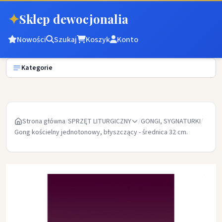
✦
Sklep dewocjonalia
Nowości
Szukaj
Koszyk
Konto
Kategorie
Strona główna
/
SPRZĘT LITURGICZNY
/
GONGI, SYGNATURKI
/
Gong kościelny jednotonowy, błyszczący - średnica 32 cm.