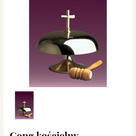
Gong kościelny jednotonowy, błyszczący - średnica 32 cm. - 
Gong kościelny