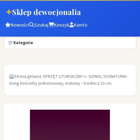
✦
Sklep dewocjonalia
Nowości
Szukaj
Koszyk
Konto
Kategorie
Strona główna
/
SPRZĘT LITURGICZNY
/
GONGI, SYGNATURKI
/
Gong kościelny jednotonowy, matowy - średnica 32 cm.