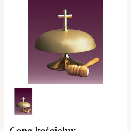
Gong kościelny jednotonowy, matowy - średnica 32 cm. - GO
Gong kościelny