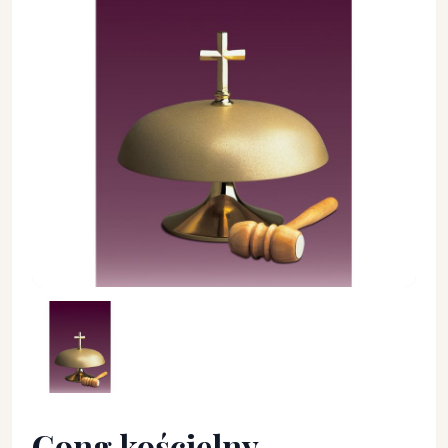
Gong kościelny jednotonowy, matowy - średnica 25 cm. - GO
Gong kościelny