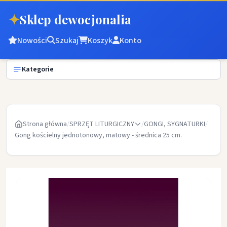
✦
Sklep dewocjonalia
Nowości
Szukaj
Koszyk
Konto
Kategorie
Strona główna
/
SPRZĘT LITURGICZNY
/
GONGI, SYGNATURKI
/
Gong kościelny jednotonowy, matowy - średnica 25 cm.