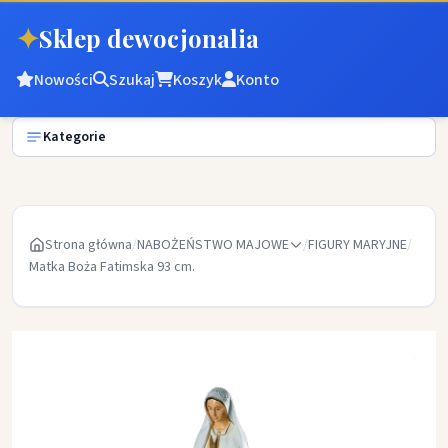
✦
Sklep dewocjonalia
Nowości
Szukaj
Koszyk
Konto
Kategorie
Strona główna
/
NABOŻEŃSTWO MAJOWE
/
FIGURY MARYJNE
/
Matka Boża Fatimska 93 cm.