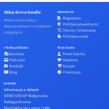
Sklep dewocjonalia
Informacje
Regulamin
Nowoczesny sklep z
Polityka prywatności
dewocjonaliami i artykułami
Zwroty i reklamacje
religijnymi.
Polityka cookie
Obsługa klienta
Moje konto
Dostawa
Panel klienta
Płatności
Ulubione
Kontakt
Koszyk
Blog
Finalizacja
Kontakt
Informacja o sklepie
DEWO GROUP Małgorzata
Bałdyga Słonina
Skontaktuj się z nami:
(+48)