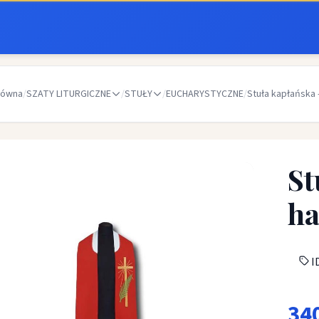
łówna
/
SZATY LITURGICZNE
/
STUŁY
/
EUCHARYSTYCZNE
/
Stuła kapłańska 
St
ha
ID
34