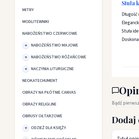
Stuła 
MITRY
Długość (
MODLITEWNIKI
Elegancka
Stuła id
NABOŻEŃSTWO CZERWCOWE
Doskonały
NABOŻEŃSTWO MAJOWE
NABOŻEŃSTWO RÓŻAŃCOWE
NACZYNIA LITURGICZNE
NEOKATECHUMENT
Opin
OBRAZY NA PŁÓTNIE CANVAS
Bądź pierwsz
OBRAZY RELIGIJNE
OBRUSY OŁTARZOWE
Dodaj 
ODZIEŻ DLA KSIĘŻY
Tytuł opin