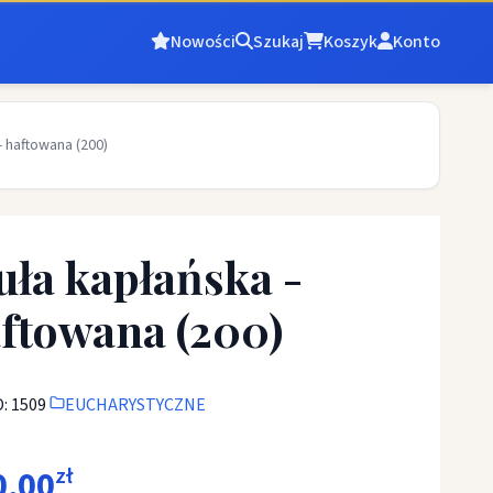
Nowości
Szukaj
Koszyk
Konto
- haftowana (200)
uła kapłańska -
ftowana (200)
: 1509
EUCHARYSTYCZNE
0,00
zł