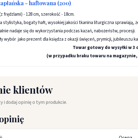
kapłańska - haftowana (200)
z frędzlami) - 128 cm, szerokość - 18cm.
 stylistyka, bogaty haft, wysokiej jakości tkanina liturgiczna sprawiają, 
ealnie nadaje się do wykorzystania podczas kazań, nabożeństw, procesji.
 wybór jako prezent dla księdza z okazji święceń, prymicji, jubileuszu k
Towar gotowy do wysyłki w 3 
(w przypadku braku towaru na magazynie, 
ie klientów
y i dodaj opinię o tym produkcie.
opinię
ii
Ocena