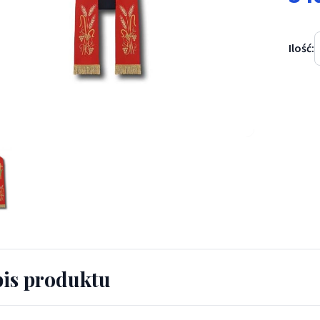
Ilość:
apłańska - haftowana (200) - EUCHARYSTYCZNE - Stuła kapłańska -
is produktu