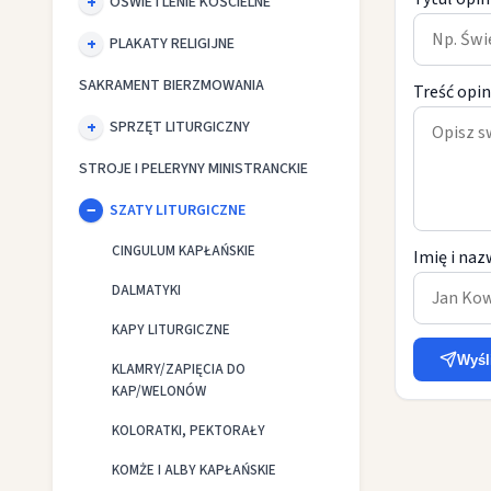
OŚWIETLENIE KOŚCIELNE
PLAKATY RELIGIJNE
SAKRAMENT BIERZMOWANIA
Treść opin
SPRZĘT LITURGICZNY
STROJE I PELERYNY MINISTRANCKIE
SZATY LITURGICZNE
CINGULUM KAPŁAŃSKIE
Imię i naz
DALMATYKI
KAPY LITURGICZNE
Wyśl
KLAMRY/ZAPIĘCIA DO
KAP/WELONÓW
KOLORATKI, PEKTORAŁY
KOMŻE I ALBY KAPŁAŃSKIE