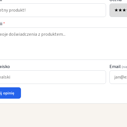
ii
*
wisko
Email
(ni
ij opinię