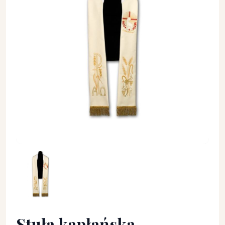
Stuła kapłańska wielkanocna - haftowana (218) - EUCHARYST
Stuła kapłańska