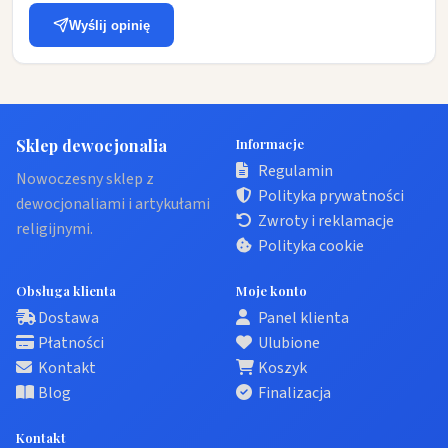
Wyślij opinię
Sklep dewocjonalia
Informacje
Regulamin
Nowoczesny sklep z
Polityka prywatności
dewocjonaliami i artykułami
Zwroty i reklamacje
religijnymi.
Polityka cookie
Obsługa klienta
Moje konto
Dostawa
Panel klienta
Płatności
Ulubione
Kontakt
Koszyk
Blog
Finalizacja
Kontakt