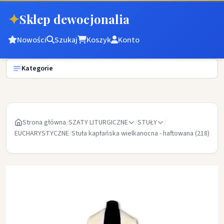
✦
Sklep dewocjonalia
Nowości
Szukaj
Koszyk
Konto
Kategorie
Strona główna
/
SZATY LITURGICZNE
/
STUŁY
/
EUCHARYSTYCZNE
/
Stuła kapłańska wielkanocna - haftowana (218)