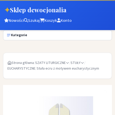
✦
Sklep dewocjonalia
Nowości
Szukaj
Koszyk
Konto
Kategorie
Strona główna
/
SZATY LITURGICZNE
/
STUŁY
/
EUCHARYSTYCZNE
/
Stuła ecru z motywem eucharystycznym