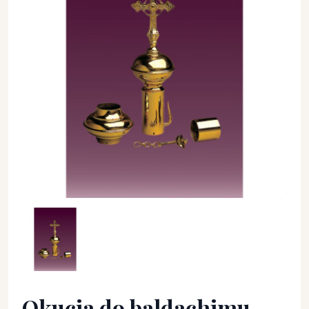
Okucia do baldachimu - DZRZEWCE, OKUCIA I ZWIEŃCZENIA -
Okucia do baldachimu