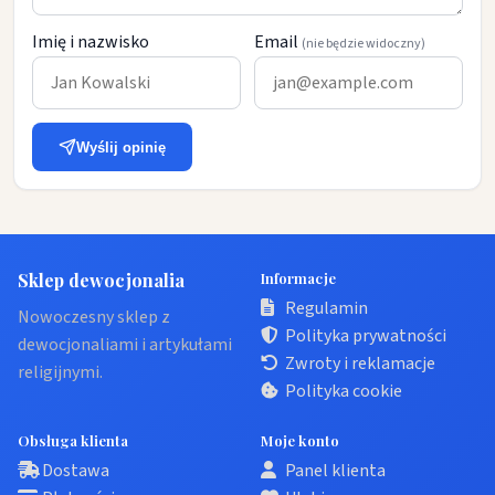
Imię i nazwisko
Email
(nie będzie widoczny)
Wyślij opinię
Sklep dewocjonalia
Informacje
Regulamin
Nowoczesny sklep z
Polityka prywatności
dewocjonaliami i artykułami
Zwroty i reklamacje
religijnymi.
Polityka cookie
Obsługa klienta
Moje konto
Dostawa
Panel klienta