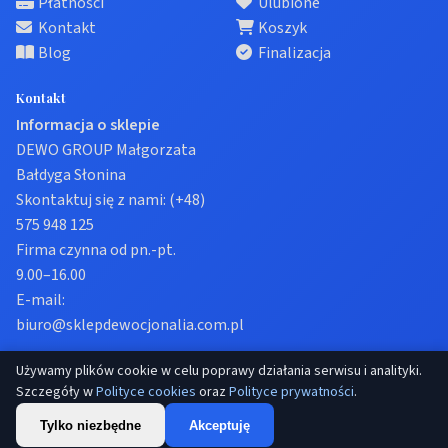
Płatności
Ulubione
Kontakt
Koszyk
Blog
Finalizacja
Kontakt
Informacja o sklepie
DEWO GROUP Małgorzata
Bałdyga Słonina
Skontaktuj się z nami:
(+48)
575 948 125
Firma czynna od pn.-pt.
9.00–16.00
E-mail:
biuro@sklepdewocjonalia.com.pl
Używamy plików cookie w celu poprawy działania serwisu i analityki.
© 2026 Sklep dewocjonalia. Wszelkie prawa zastrzeżone.
Szczegóły w
Polityce cookies
oraz
Polityce prywatności
.
Prywatność
Regulamin
Ustawienia cookies
Tylko niezbędne
Akceptuję