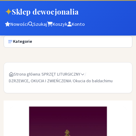
✦
Sklep dewocjonalia
Nowości
Szukaj
Koszyk
Konto
Kategorie
Strona główna
/
SPRZĘT LITURGICZNY
/
DZRZEWCE, OKUCIA I ZWIEŃCZENIA
/
Okucia do baldachimu