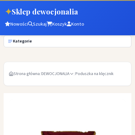
✦
Sklep dewocjonalia
Nowości
Szukaj
Koszyk
Konto
Kategorie
Strona główna
/
DEWOCJONALIA
/
Poduszka na klęcznik