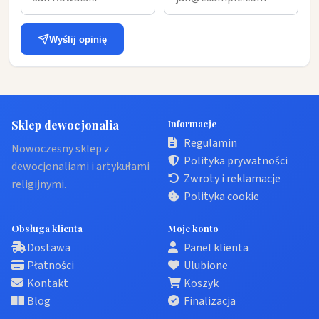
Wyślij opinię
Sklep dewocjonalia
Informacje
Regulamin
Nowoczesny sklep z
Polityka prywatności
dewocjonaliami i artykułami
Zwroty i reklamacje
religijnymi.
Polityka cookie
Obsługa klienta
Moje konto
Dostawa
Panel klienta
Płatności
Ulubione
Kontakt
Koszyk
Blog
Finalizacja