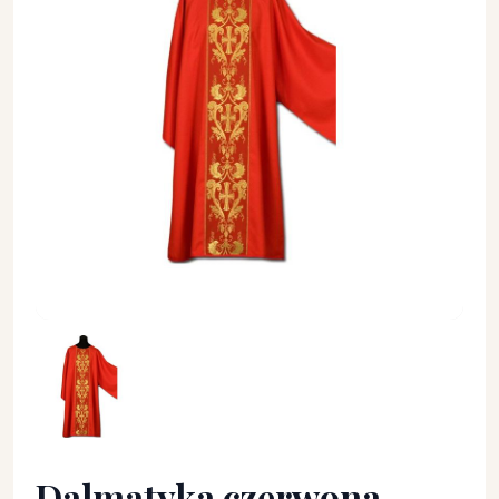
Dalmatyka czerwona złoty haft + stuła - DALMATYKI - Dalmat
Dalmatyka czerwona