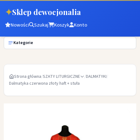
✦
Sklep dewocjonalia
Nowości
Szukaj
Koszyk
Konto
Kategorie
Strona główna
/
SZATY LITURGICZNE
/
DALMATYKI
/
Dalmatyka czerwona złoty haft + stuła