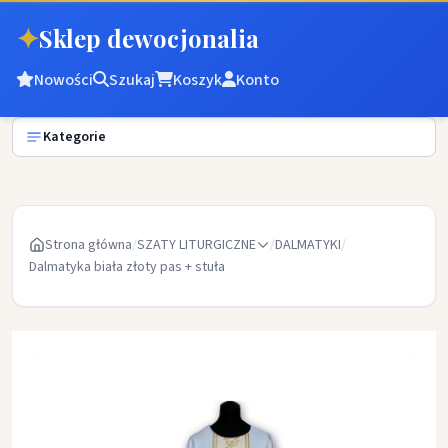
✦
Sklep dewocjonalia
Nowości
Szukaj
Koszyk
Konto
Kategorie
Strona główna
/
SZATY LITURGICZNE
/
DALMATYKI
/
Dalmatyka biała złoty pas + stuła