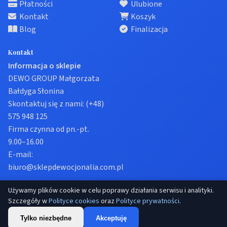
Płatności
Ulubione
Kontakt
Koszyk
Blog
Finalizacja
Kontakt
Informacja o sklepie
DEWO GROUP Małgorzata
Bałdyga Słonina
Skontaktuj się z nami:
(+48)
575 948 125
Firma czynna od pn.-pt.
9.00–16.00
E-mail:
biuro@sklepdewocjonalia.com.pl
Używamy plików cookie w celu poprawy działania serwisu i analityki.
© 2026 Sklep dewocjonalia. Wszelkie prawa zastrzeżone.
Szczegóły w
Polityce cookies
oraz
Polityce prywatności
.
Prywatność
Regulamin
Ustawienia cookies
Tylko niezbędne
Akceptuję