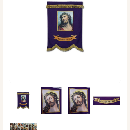
Chorągiew dwustronna (1) - CHORĄGWIE, SZTANDARY - Chor