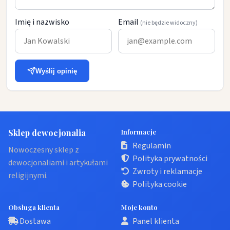
Imię i nazwisko
Email
(nie będzie widoczny)
Wyślij opinię
Sklep dewocjonalia
Informacje
Regulamin
Nowoczesny sklep z
Polityka prywatności
dewocjonaliami i artykułami
Zwroty i reklamacje
religijnymi.
Polityka cookie
Obsługa klienta
Moje konto
Dostawa
Panel klienta