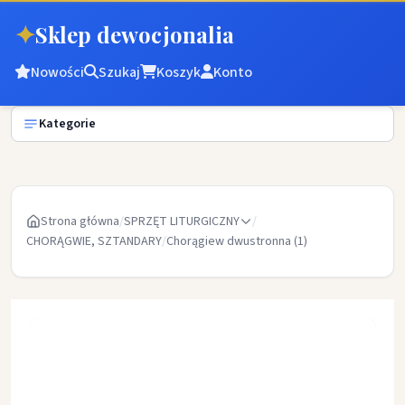
✦
Sklep dewocjonalia
Nowości
Szukaj
Koszyk
Konto
Kategorie
Strona główna
/
SPRZĘT LITURGICZNY
/
CHORĄGWIE, SZTANDARY
/
Chorągiew dwustronna (1)