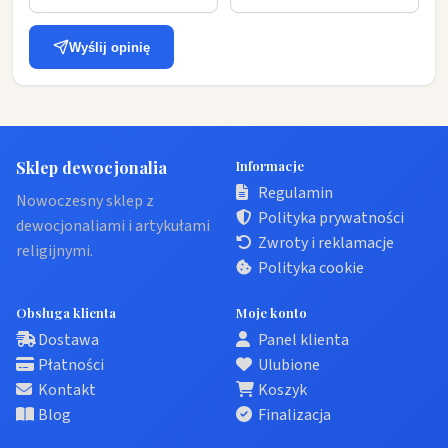
Wyślij opinię
Sklep dewocjonalia
Informacje
Regulamin
Nowoczesny sklep z
Polityka prywatności
dewocjonaliami i artykułami
Zwroty i reklamacje
religijnymi.
Polityka cookie
Obsługa klienta
Moje konto
Dostawa
Panel klienta
Płatności
Ulubione
Kontakt
Koszyk
Blog
Finalizacja