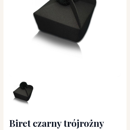
Biret czarny trójrożny - BIRET, PIUSKA - Biret czarny trójroż
Biret czarny trójrożny