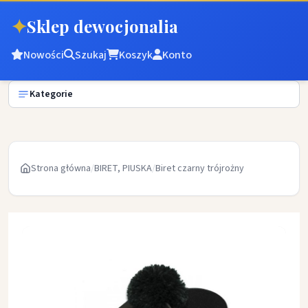
✦
Sklep dewocjonalia
Nowości
Szukaj
Koszyk
Konto
Kategorie
Strona główna
/
BIRET, PIUSKA
/
Biret czarny trójrożny